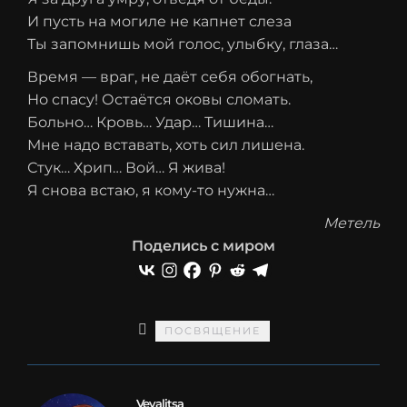
И пусть на могиле не капнет слеза
Ты запомнишь мой голос, улыбку, глаза…
Время — враг, не даёт себя обогнать,
Но спасу! Остаётся оковы сломать.
Больно… Кровь… Удар… Тишина…
Мне надо вставать, хоть сил лишена.
Стук… Хрип… Вой… Я жива!
Я снова встаю, я кому-то нужна…
Метель
Поделись с миром
ПОСВЯЩЕНИЕ
Veyalitsa