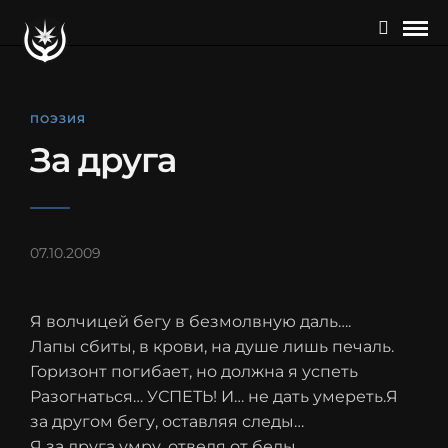
ПОЭЗИЯ
За друга
07.10.2009
Я волчицей бегу в безмолвную даль….
Лапы сбиты, в крови, на душе лишь печаль.
Горизонт погибает, но должна я успеть
Разогнаться… УСПЕТЬ! И… не дать умереть.Я
за другом бегу, оставляя следы…
Я за друга умру, отведя от беды.